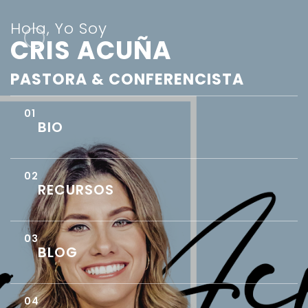
Hola, Yo Soy
CRIS ACUÑA
PASTORA & CONFERENCISTA
BIO
RECURSOS
BLOG