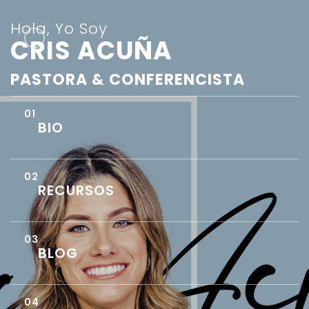
Hola, Yo Soy
CRIS ACUÑA
PASTORA & CONFERENCISTA
BIO
RECURSOS
BLOG