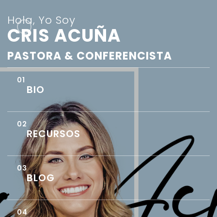
Hola, Yo Soy
CRIS ACUÑA
PASTORA & CONFERENCISTA
BIO
RECURSOS
BLOG