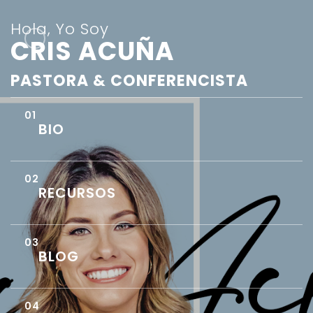
Hola, Yo Soy
CRIS ACUÑA
PASTORA & CONFERENCISTA
BIO
RECURSOS
BLOG